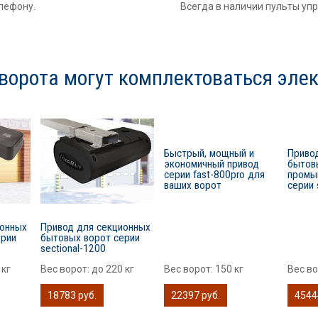
лефону.
Всегда в наличии пульты уп
ворота могут комплектоваться эле
Быстрый, мощный и
Приво
экономичный привод
бытов
серии fast-800pro для
промы
ваших ворот
серии 
ионных
Привод для секционных
ерии
бытовых ворот серии
sectional-1200
 кг
Вес ворот:
до 220 кг
Вес ворот:
150 кг
Вес в
18783 руб.
22397 руб.
4544