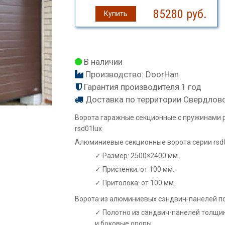
85280
руб.
Купить
В наличии
Производство:
DoorHan
Гарантия производителя 1 год
Доставка по территории Свердлов
Ворота гаражные секционные с пружинами 
rsd01lux
Алюминиевые секционные ворота серии rsd0
Размер: 2500×2400 мм.
Пристенки: от 100 мм.
Притолока: от 100 мм.
Ворота из алюминиевых сэндвич-панелей п
Полотно из сэндвич-панелей толщин
и боковые опоры.