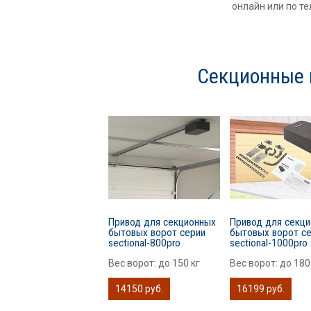
онлайн или по те
Секционные 
Привод для секционных
Привод для секц
бытовых ворот серии
бытовых ворот с
sectional-800pro
sectional-1000pro
Вес ворот:
до 150 кг
Вес ворот:
до 180
14150 руб.
16199 руб.