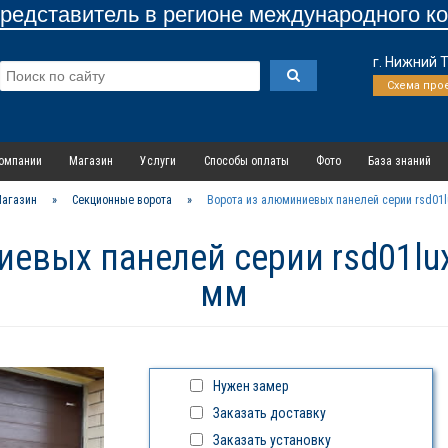
едставитель в регионе международного к
г. Нижний 
Схема про
омпании
Магазин
Услуги
Способы оплаты
Фото
База знаний
агазин
»
Секционные ворота
»
Ворота из алюминиевых панелей серии rsd01l
евых панелей серии rsd01lu
мм
Нужен замер
Заказать доставку
Заказать установку