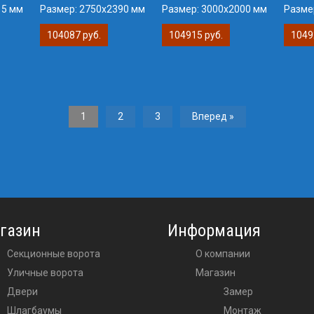
15 мм
Размер:
2750х2390 мм
Размер:
3000х2000 мм
Разме
104087 руб.
104915 руб.
1049
1
2
3
Вперед »
газин
Информация
Секционные ворота
О компании
Уличные ворота
Магазин
двери
Замер
шлагбаумы
Монтаж