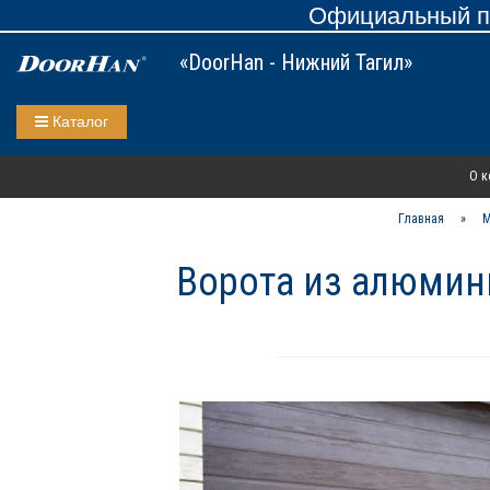
Официальный пр
«DoorHan - Нижний Тагил»
Каталог
О к
Главная
»
М
Ворота из алюмини