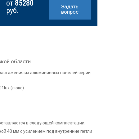
от
85280
Задать
руб.
вопрос
ской области
растяжения из алюминиевых панелей серии
1lux (люкс)
оставляются в следующей комплектации:
ой 40 мм с усилением под внутренние петли