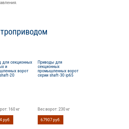
равления.
ктроприводом
д для секционных
Приводы для
ых и
секционных
шленных ворот
промышленных ворот
shaft-20
серии shaft-30 ip65
орот:
160 кг
Вес ворот:
230 кг
4 руб.
67907 руб.