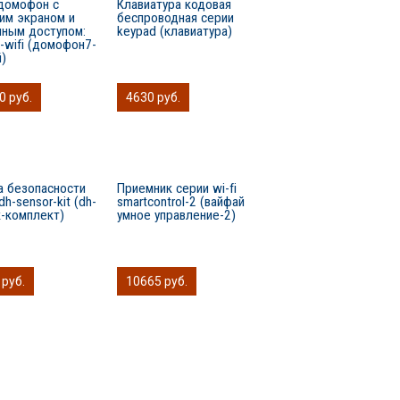
домофон с
Клавиатура кодовая
им экраном и
беспроводная серии
нным доступом:
keypad (клавиатура)
-wifi (домофон7-
й)
0 руб.
4630 руб.
а безопасности
Приемник серии wi-fi
dh-sensor-kit (dh-
smartcontrol-2 (вайфай
к-комплект)
умное управление-2)
 руб.
10665 руб.