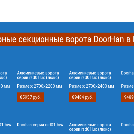
рные секционные ворота DoorHan в
ота
Алюминиевые ворота
Алюминиевые ворота
Doorha
юкс)
серии rsd01lux (люкс)
серии rsd01lux (люкс)
00 мм
Размер:
2700x2200 мм
Размер:
2700x2400 мм
Разме
85957 руб.
89484 руб.
9489
01 biw
Doorhan серии rsd01 biw
Алюминиевые ворота
Doorha
серии rsd01lux (люкс)