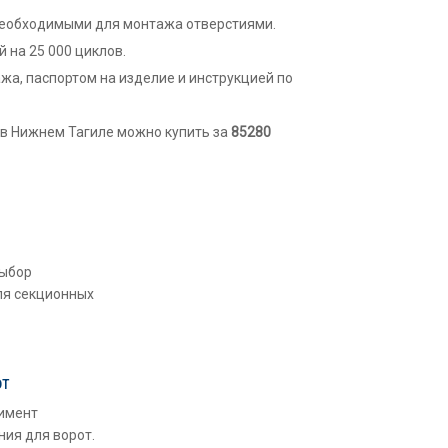
необходимыми для монтажа отверстиями.
 на 25 000 циклов.
жа, паспортом на изделие и инструкцией по
в Нижнем Тагиле можно купить за
85280
выбор
ля секционных
от
имент
ия для ворот.