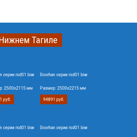
 Нижнем Тагиле
n серии rsd01 biw
Doorhan серии rsd01 biw
р:
2500х2115 мм
Размер:
2500х2215 мм
1 руб.
94891 руб.
n серии rsd01 biw
Doorhan серии rsd01 biw