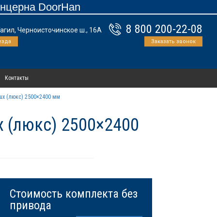
онцерна DoorHan
8 800 200-22-08
Тагил, Черноисточинское ш., 16А
езда
Заказать звонок
Контакты
ux (люкс) 2500×2400 мм
x (люкс) 2500×2400
Стоимость комплекта без
привода