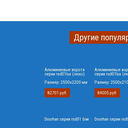
Другие популя
Алюминиевые ворота
Алюминиевые вор
серии rsd01lux (люкс)
серии rsd01lux (л
Размер:
2500x2200 мм
Размер:
2500x21
82701 руб.
84005 руб.
Doorhan серии rsd01 biw
Doorhan серии rsd