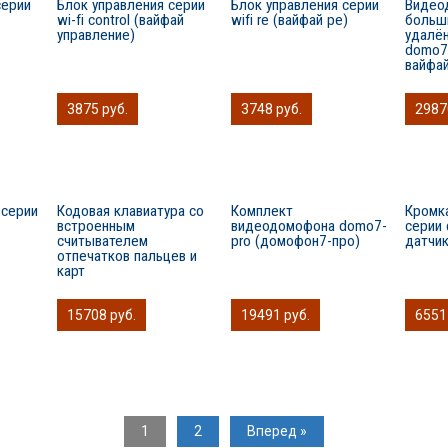
серии
Блок управления серии
Блок управления серии
Видео
wi-fi control (вайфай
wifi re (вайфай ре)
больш
управление)
удалё
domo7
вайфа
3875 руб.
3748 руб.
2987
 серии
Кодовая клавиатура со
Комплект
Кромк
встроенным
видеодомофона domo7-
серии 
считывателем
pro (домофон7-про)
датчи
отпечатков пальцев и
карт
15708 руб.
19491 руб.
6551
1
2
Вперед »