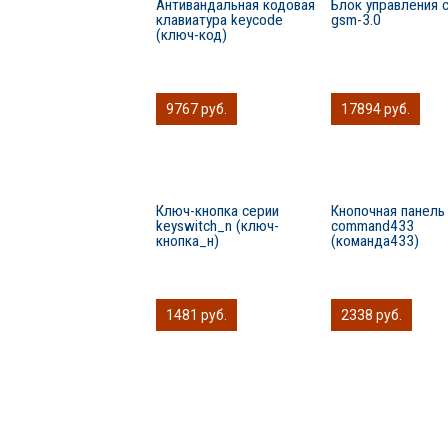
Антивандальная кодовая
Блок управления 
клавиатура keycode
gsm-3.0
(ключ-код)
9767 руб.
17894 руб.
Ключ-кнопка серии
Кнопочная панель
keyswitch_n (ключ-
сommand433
кнопка_н)
(команда433)
1481 руб.
2338 руб.