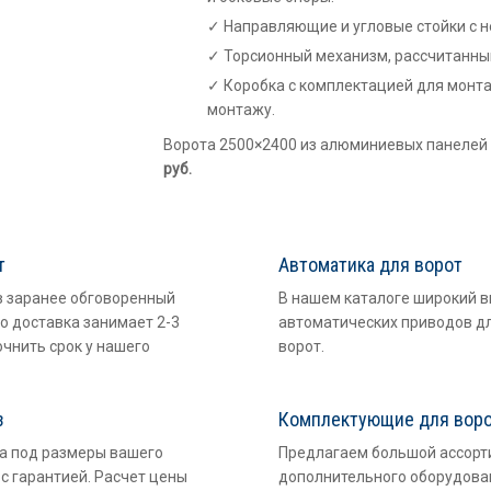
Направляющие и угловые стойки с 
Торсионный механизм, рассчитанный
Коробка с комплектацией для монта
монтажу.
Ворота 2500×2400 из алюминиевых панелей 
руб.
т
Автоматика для ворот
в заранее обговоренный
В нашем каталоге широкий 
о доставка занимает 2-3
автоматических приводов д
очнить срок у нашего
ворот.
з
Комплектующие для вор
а под размеры вашего
Предлагаем большой ассорт
с гарантией. Расчет цены
дополнительного оборудован